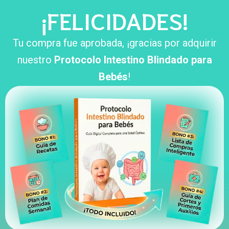
¡FELICIDADES!
Tu compra fue aprobada, ¡gracias por adquirir
nuestro
Protocolo Intestino Blindado para
Bebés
!